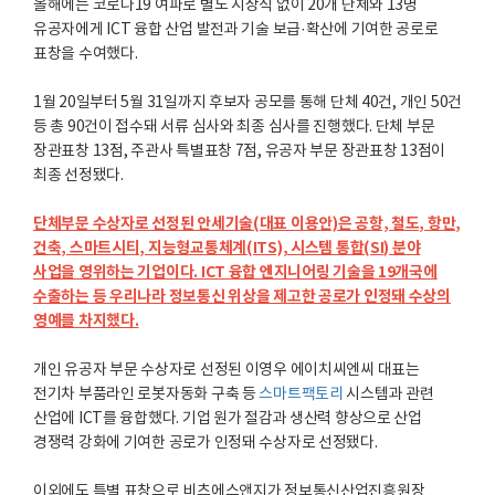
올해에는 코로나19 여파로 별도 시상식 없이 20개 단체와 13명
유공자에게 ICT 융합 산업 발전과 기술 보급·확산에 기여한 공로로
표창을 수여했다.
1월 20일부터 5월 31일까지 후보자 공모를 통해 단체 40건, 개인 50건
등 총 90건이 접수돼 서류 심사와 최종 심사를 진행했다. 단체 부문
장관표창 13점, 주관사 특별표창 7점, 유공자 부문 장관표창 13점이
최종 선정됐다.
단체부문 수상자로 선정된 안세기술(대표 이용안)은 공항, 철도, 항만,
건축, 스마트시티, 지능형교통체계(ITS), 시스템 통합(SI) 분야
사업을 영위하는 기업이다. ICT 융합 엔지니어링 기술을 19개국에
수출하는 등 우리나라 정보통신 위상을 제고한 공로가 인정돼 수상의
영예를 차지했다.
개인 유공자 부문 수상자로 선정된 이영우 에이치씨엔씨 대표는
전기차 부품라인 로봇자동화 구축 등
스마트팩토리
시스템과 관련
산업에 ICT를 융합했다. 기업 원가 절감과 생산력 향상으로 산업
경쟁력 강화에 기여한 공로가 인정돼 수상자로 선정됐다.
이외에도 특별 표창으로 비츠에스앤지가 정보통신산업진흥원장