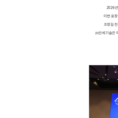
2026
이번 표창
조창길 전
㈜안세기술은 이