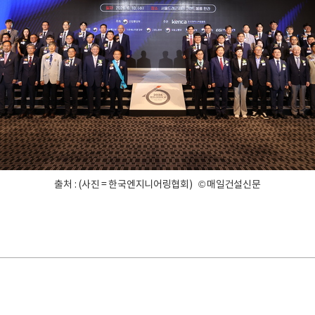
출처 : (사진 = 한국엔지니어링협회) © 매일건설신문